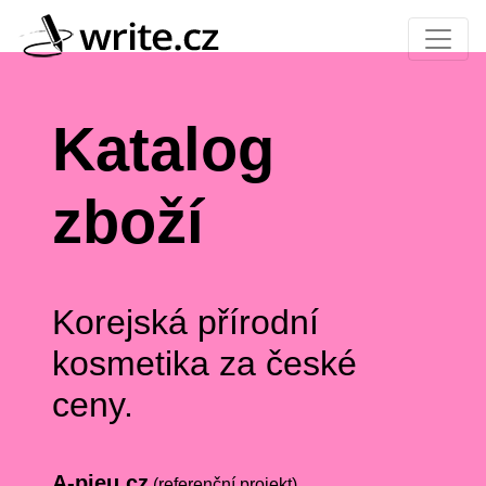
Katalog
zboží
Korejská přírodní
kosmetika za české
ceny.
A-pieu.cz
(referenční projekt)