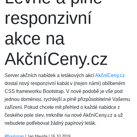
responzivní
akce na
AkčníCeny.cz
Server akčních nabídek a letákových akcí
AkčníCeny.cz
dostal nový responzivní kabát v (nejen námi) oblíbeném
CSS frameworku Bootstrap. V nové podobě je vše pod
jednou doménou, rychlejší a plně přizpůsobitelné Vašemu
zařízení. Pokud chcete mít přehled o každé nabídce z
českého pole slev, mrkněte na nové AkčníCeny.cz a už
nebudete potřebovat žádný papírový leták.
#Bootstrap
|
Jan Havrda
|
16.10.2019